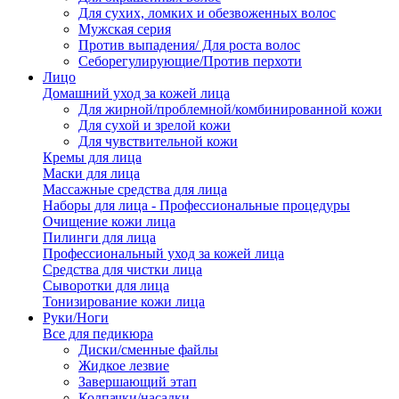
Для сухих, ломких и обезвоженных волос
Мужская серия
Против выпадения/ Для роста волос
Себорегулирующие/Против перхоти
Лицо
Домашний уход за кожей лица
Для жирной/проблемной/комбинированной кожи
Для сухой и зрелой кожи
Для чувствительной кожи
Кремы для лица
Маски для лица
Массажные средства для лица
Наборы для лица - Профессиональные процедуры
Очищение кожи лица
Пилинги для лица
Профессиональный уход за кожей лица
Средства для чистки лица
Сыворотки для лица
Тонизирование кожи лица
Руки/Ноги
Все для педикюра
Диски/сменные файлы
Жидкое лезвие
Завершающий этап
Колпачки/насадки