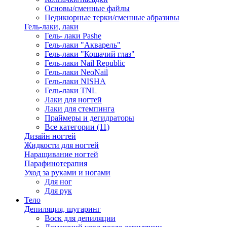
Основы/сменные файлы
Педикюрные терки/сменные абразивы
Гель-лаки, лаки
Гель- лаки Pashe
Гель-лаки "Акварель"
Гель-лаки "Кошачий глаз"
Гель-лаки Nail Republic
Гель-лаки NeoNail
Гель-лаки NISHA
Гель-лаки TNL
Лаки для ногтей
Лаки для стемпинга
Праймеры и дегидраторы
Все категории (11)
Дизайн ногтей
Жидкости для ногтей
Наращивание ногтей
Парафинотерапия
Уход за руками и ногами
Для ног
Для рук
Тело
Депиляция, шугаринг
Воск для депиляции