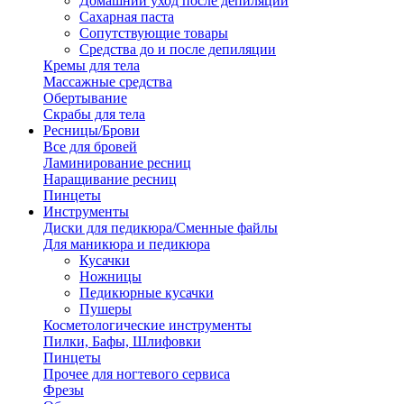
Домашний уход после депиляции
Сахарная паста
Сопутствующие товары
Средства до и после депиляции
Кремы для тела
Массажные средства
Обертывание
Скрабы для тела
Ресницы/Брови
Все для бровей
Ламинирование ресниц
Наращивание ресниц
Пинцеты
Инструменты
Диски для педикюра/Сменные файлы
Для маникюра и педикюра
Кусачки
Ножницы
Педикюрные кусачки
Пушеры
Косметологические инструменты
Пилки, Бафы, Шлифовки
Пинцеты
Прочее для ногтевого сервиса
Фрезы