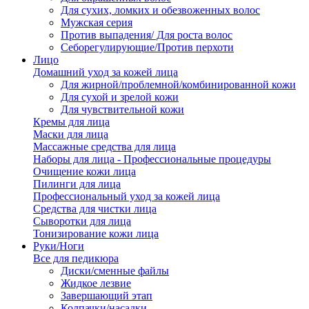
Для сухих, ломких и обезвоженных волос
Мужская серия
Против выпадения/ Для роста волос
Себорегулирующие/Против перхоти
Лицо
Домашний уход за кожей лица
Для жирной/проблемной/комбинированной кожи
Для сухой и зрелой кожи
Для чувствительной кожи
Кремы для лица
Маски для лица
Массажные средства для лица
Наборы для лица - Профессиональные процедуры
Очищение кожи лица
Пилинги для лица
Профессиональный уход за кожей лица
Средства для чистки лица
Сыворотки для лица
Тонизирование кожи лица
Руки/Ноги
Все для педикюра
Диски/сменные файлы
Жидкое лезвие
Завершающий этап
Колпачки/насадки