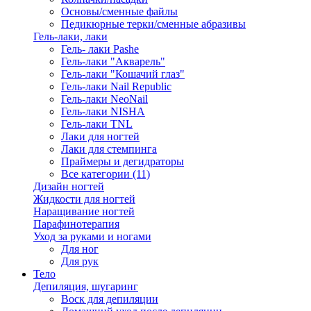
Основы/сменные файлы
Педикюрные терки/сменные абразивы
Гель-лаки, лаки
Гель- лаки Pashe
Гель-лаки "Акварель"
Гель-лаки "Кошачий глаз"
Гель-лаки Nail Republic
Гель-лаки NeoNail
Гель-лаки NISHA
Гель-лаки TNL
Лаки для ногтей
Лаки для стемпинга
Праймеры и дегидраторы
Все категории (11)
Дизайн ногтей
Жидкости для ногтей
Наращивание ногтей
Парафинотерапия
Уход за руками и ногами
Для ног
Для рук
Тело
Депиляция, шугаринг
Воск для депиляции