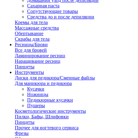
Домашний уход после депиляции
Сахарная паста
Сопутствующие товары
Средства до и после депиляции
Кремы для тела
Массажные средства
Обертывание
Скрабы для тела
Ресницы/Брови
Все для бровей
Ламинирование ресниц
Наращивание ресниц
Пинцеты
Инструменты
Диски для педикюра/Сменные файлы
Для маникюра и педикюра
Кусачки
Ножницы
Педикюрные кусачки
Пушеры
Косметологические инструменты
Пилки, Бафы, Шлифовки
Пинцеты
Прочее для ногтевого сервиса
Фрезы