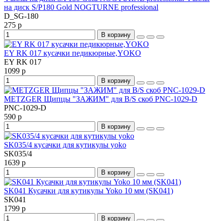
на диск S/P180 Gold NOGTURNE professional
D_SG-180
275 р
В корзину
EY RK 017 кусачки педикюрные,YOKO
EY RK 017
1099 р
В корзину
METZGER Щипцы "ЗАЖИМ" для B/S скоб PNC-1029-D
PNC-1029-D
590 р
В корзину
SK035/4 кусачки для кутикулы yoko
SK035/4
1639 р
В корзину
SK041 Кусачки для кутикулы Yoko 10 мм (SK041)
SK041
1799 р
В корзину