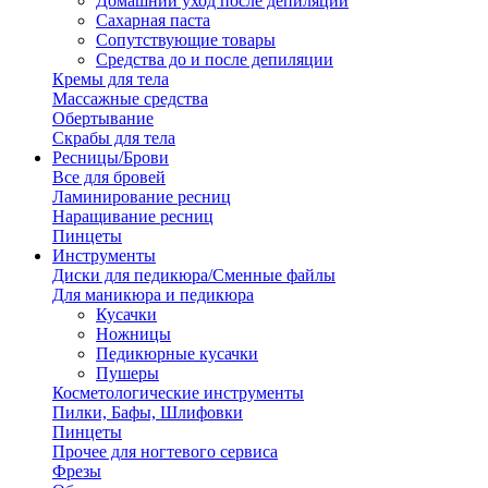
Домашний уход после депиляции
Сахарная паста
Сопутствующие товары
Средства до и после депиляции
Кремы для тела
Массажные средства
Обертывание
Скрабы для тела
Ресницы/Брови
Все для бровей
Ламинирование ресниц
Наращивание ресниц
Пинцеты
Инструменты
Диски для педикюра/Сменные файлы
Для маникюра и педикюра
Кусачки
Ножницы
Педикюрные кусачки
Пушеры
Косметологические инструменты
Пилки, Бафы, Шлифовки
Пинцеты
Прочее для ногтевого сервиса
Фрезы