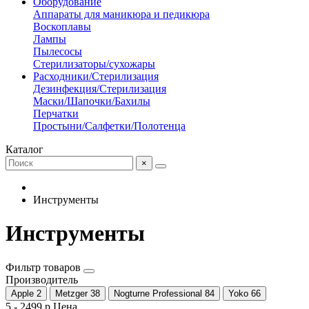
Оборудование
Аппараты для маникюра и педикюра
Воскоплавы
Лампы
Пылесосы
Стерилизаторы/сухожары
Расходники/Стерилизация
Дезинфекция/Стерилизация
Маски/Шапочки/Бахилы
Перчатки
Простыни/Салфетки/Полотенца
Каталог
×
Инструменты
Инструменты
Фильтр товаров
Производитель
Apple
2
Metzger
38
Nogturne Professional
84
Yoko
66
5
-
2499
р
Цена