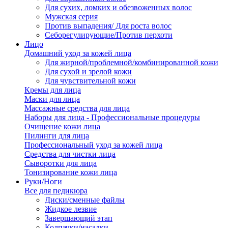
Для сухих, ломких и обезвоженных волос
Мужская серия
Против выпадения/ Для роста волос
Себорегулирующие/Против перхоти
Лицо
Домашний уход за кожей лица
Для жирной/проблемной/комбинированной кожи
Для сухой и зрелой кожи
Для чувствительной кожи
Кремы для лица
Маски для лица
Массажные средства для лица
Наборы для лица - Профессиональные процедуры
Очищение кожи лица
Пилинги для лица
Профессиональный уход за кожей лица
Средства для чистки лица
Сыворотки для лица
Тонизирование кожи лица
Руки/Ноги
Все для педикюра
Диски/сменные файлы
Жидкое лезвие
Завершающий этап
Колпачки/насадки