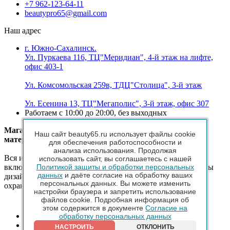
+7 962-123-64-11
beautypro65@gmail.com
Наш адрес
г. Южно-Сахалинск.
Ул. Пуркаева 116, ТЦ"Меридиан", 4-й этаж на лифте,
офис 403-1
Ул. Комсомольская 259в, ТДЦ"Столица", 3-й этаж
Ул. Есенина 13, ТЦ"Мегаполис", 3-й этаж, офис 307
Работаем с 10:00 до 20:00, без выходных
Магазин - Профессиональная косметика и расходные
Наш сайт beauty65.ru использует файлы cookie
материалы для салонов красоты ©
для обеспечения работоспособности и
анализа использования. Продолжая
Вся информация, размещенная на веб-сайте beauty65.ru,
использовать сайт, вы соглашаетесь с нашей
включая тексты, графические материалы, шрифт, элементы
Политикой защиты и обработки персональных
данных
и даёте согласие на обработку ваших
дизайна, товарные знаки и иллюстрации/фотографии,
персональных данных. Вы можете изменить
охраняется в соответствии с законодательством РФ
настройки браузера и запретить использование
файлов cookie. Подробная информация об
этом содержится в документе
Согласие на
обработку персональных данных
НАСТРОИТЬ
ОТКЛОНИТЬ