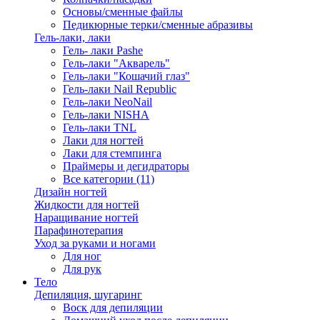
Основы/сменные файлы
Педикюрные терки/сменные абразивы
Гель-лаки, лаки
Гель- лаки Pashe
Гель-лаки "Акварель"
Гель-лаки "Кошачий глаз"
Гель-лаки Nail Republic
Гель-лаки NeoNail
Гель-лаки NISHA
Гель-лаки TNL
Лаки для ногтей
Лаки для стемпинга
Праймеры и дегидраторы
Все категории (11)
Дизайн ногтей
Жидкости для ногтей
Наращивание ногтей
Парафинотерапия
Уход за руками и ногами
Для ног
Для рук
Тело
Депиляция, шугаринг
Воск для депиляции