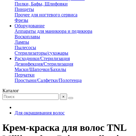
Пилки, Бафы, Шлифовки
Пинцеты
Прочее для ногтевого сервиса
Фрезы
Оборудование
Аппараты для маникюра и педикюра
Воскоплавы
Лампы
Пылесосы
Стерилизаторы/сухожары
Расходники/Стерилизация
Дезинфекция/Стерилизация
Маски/Шапочки/Бахилы
Перчатки
Простыни/Салфетки/Полотенца
Каталог
×
Для окрашивания волос
Крем-краска для волос TNL