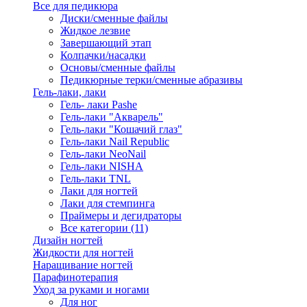
Все для педикюра
Диски/сменные файлы
Жидкое лезвие
Завершающий этап
Колпачки/насадки
Основы/сменные файлы
Педикюрные терки/сменные абразивы
Гель-лаки, лаки
Гель- лаки Pashe
Гель-лаки "Акварель"
Гель-лаки "Кошачий глаз"
Гель-лаки Nail Republic
Гель-лаки NeoNail
Гель-лаки NISHA
Гель-лаки TNL
Лаки для ногтей
Лаки для стемпинга
Праймеры и дегидраторы
Все категории (11)
Дизайн ногтей
Жидкости для ногтей
Наращивание ногтей
Парафинотерапия
Уход за руками и ногами
Для ног